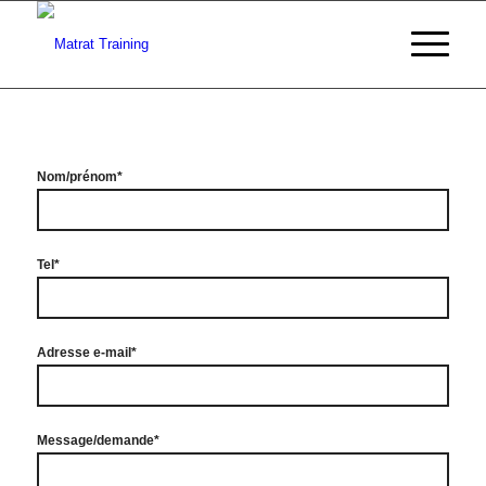
Nom/prénom*
Tel*
Adresse e-mail*
Message/demande*