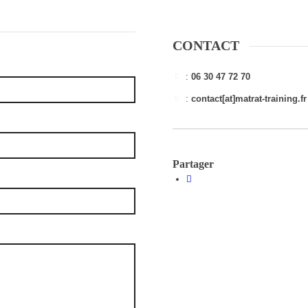
CONTACT
:
06 30 47 72 70
:
contact[at]matrat-training.fr
Partager