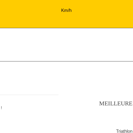
Km/h
MEILLEURE
 !
Triathlo