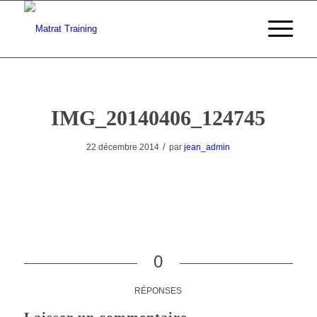
IMG_20140406_124745
/
22 décembre 2014
par
jean_admin
0
RÉPONSES