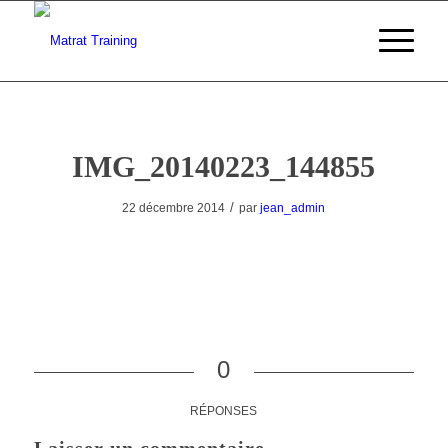
IMG_20140223_144855
/
22 décembre 2014
par
jean_admin
0
RÉPONSES