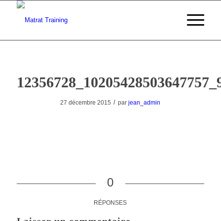
12356728_10205428503647757_
/
27 décembre 2015
par
jean_admin
0
RÉPONSES