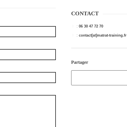
CONTACT
:
06 30 47 72 70
:
contact[at]matrat-training.fr
Partager