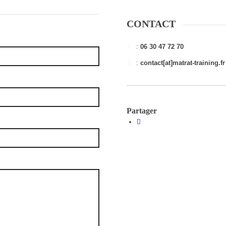
CONTACT
:
06 30 47 72 70
:
contact[at]matrat-training.fr
Partager