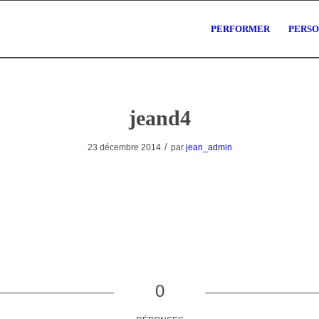
PERFORMER
PERS
jeand4
/
23 décembre 2014
par
jean_admin
0