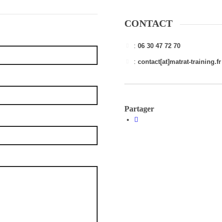
CONTACT
:
06 30 47 72 70
:
contact[at]matrat-training.fr
Partager