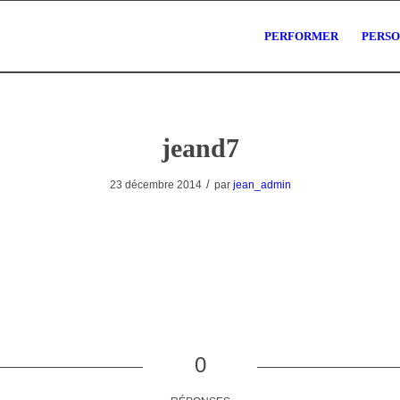
PERFORMER
PERS
jeand7
/
23 décembre 2014
par
jean_admin
0