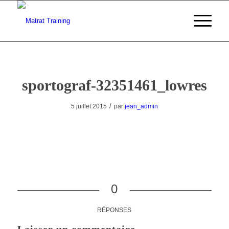
sportograf-32351461_lowres
/
5 juillet 2015
par
jean_admin
0
RÉPONSES