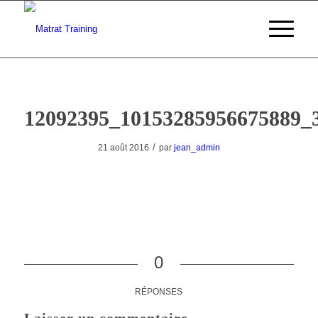
12092395_10153285956675889_
/
21 août 2016
par
jean_admin
0
RÉPONSES