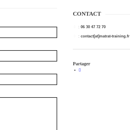
CONTACT
:
06 30 47 72 70
:
contact[at]matrat-training.fr
Partager