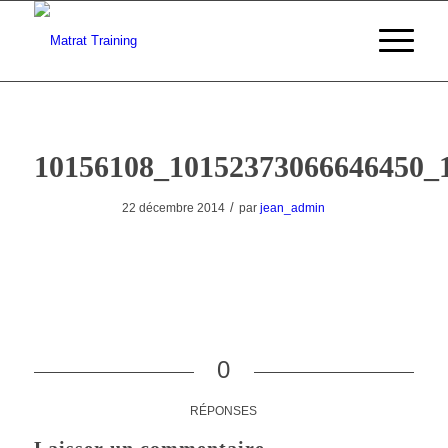
10156108_10152373066646450_
/
22 décembre 2014
par
jean_admin
0
RÉPONSES