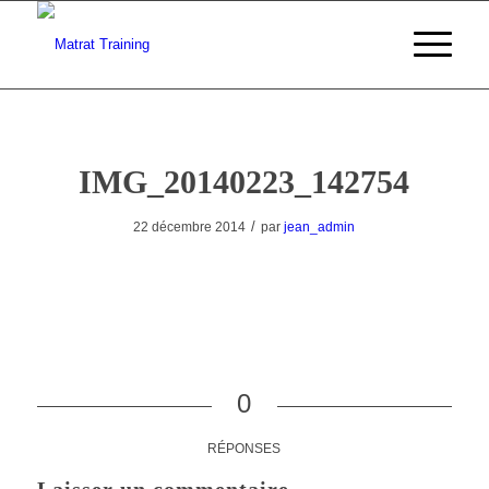
IMG_20140223_142754
/
22 décembre 2014
par
jean_admin
0
RÉPONSES