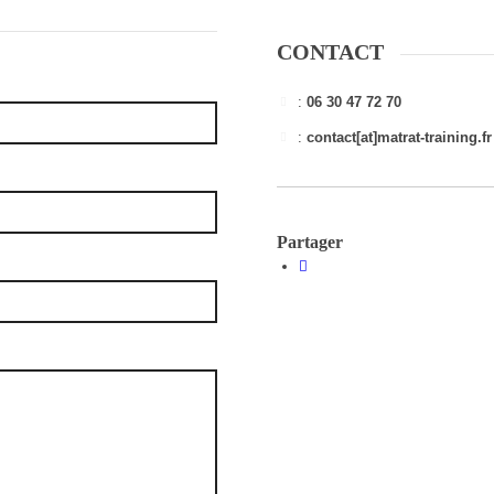
CONTACT
:
06 30 47 72 70
:
contact[at]matrat-training.fr
Partager