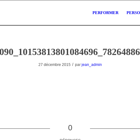
PERFORMER
PERS
090_10153813801084696_7826488
/
27 décembre 2015
par
jean_admin
0