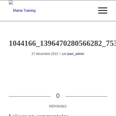
1044166_1396470280566282_75
/
27 décembre 2015
par
jean_admin
0
RÉPONSES