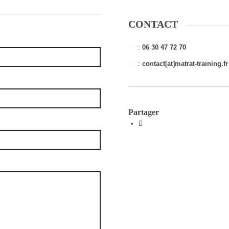
CONTACT
:
06 30 47 72 70
:
contact[at]matrat-training.fr
Partager