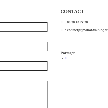
CONTACT
:
06 30 47 72 70
:
contact[at]matrat-training.fr
Partager