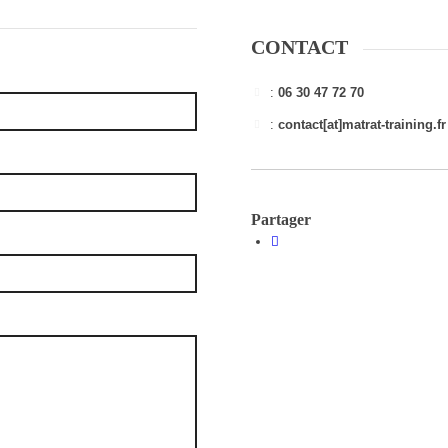
CONTACT
:
06 30 47 72 70
:
contact[at]matrat-training.fr
Partager