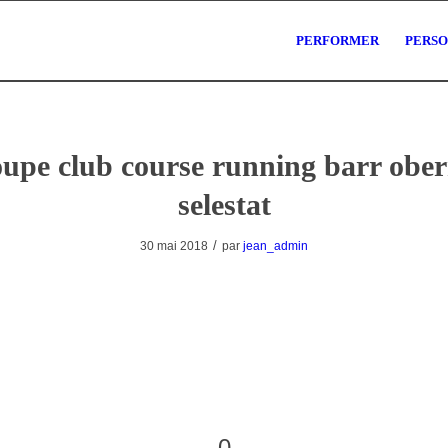
PERFORMER
PERS
oupe club course running barr ober
selestat
/
30 mai 2018
par
jean_admin
0