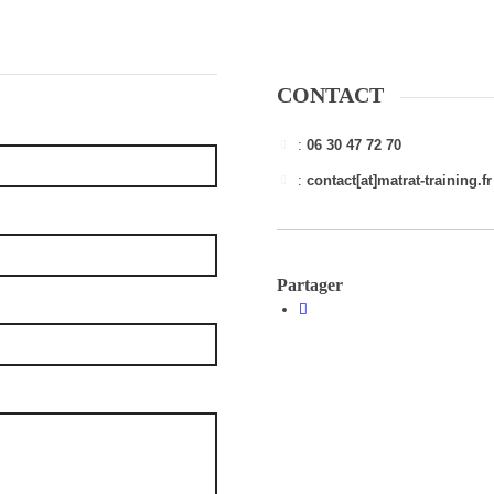
CONTACT
:
06 30 47 72 70
:
contact[at]matrat-training.fr
Partager