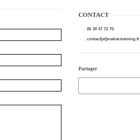
CONTACT
:
06 30 47 72 70
:
contact[at]matrat-training.fr
Partager