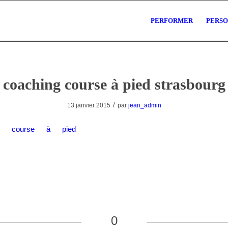
PERFORMER
PERS
coaching course à pied strasbourg
/
13 janvier 2015
par
jean_admin
0