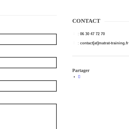
CONTACT
:
06 30 47 72 70
:
contact[at]matrat-training.fr
Partager