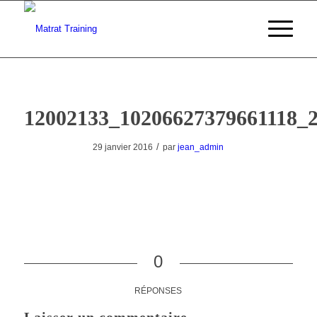
12002133_10206627379661118_
/
29 janvier 2016
par
jean_admin
0
RÉPONSES