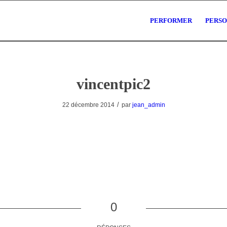
PERFORMER
PERS
vincentpic2
/
22 décembre 2014
par
jean_admin
0