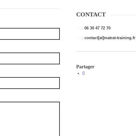
CONTACT
:
06 30 47 72 70
:
contact[at]matrat-training.fr
Partager