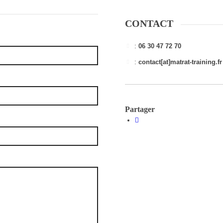
CONTACT
:
06 30 47 72 70
:
contact[at]matrat-training.fr
Partager